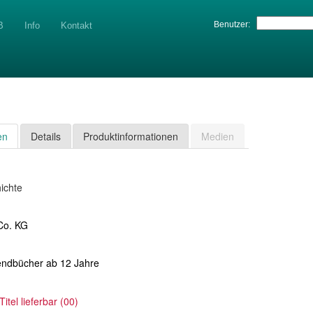
Benutzer:
B
Info
Kontakt
en
Details
Produktinformationen
Medien
ichte
Co. KG
endbücher ab 12 Jahre
Titel lieferbar (00)